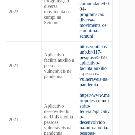
Programação
comunidade/60
diversa
04-
2022
movimenta os
programacao-
campi na
diversa-
Semuni
movimenta-os-
campi-na-
semuni
https://noticias.
unb.br/117-
Aplicativo
pesquisa/5059-
facilita auxílio a
aplicativo-
2021
pessoas
facilita-auxilio-
vulneráveis na
a-pessoas-
pandemia
vulneraveis-na-
pandemia
https://www.me
tropoles.com/di
Aplicativo
strito-
desenvolvido
federal/aplicativ
na UnB auxilia
o-
2021
pessoas
desenvolvido-
vulneráveis na
na-unb-auxilia-
pandemia
pessoas-