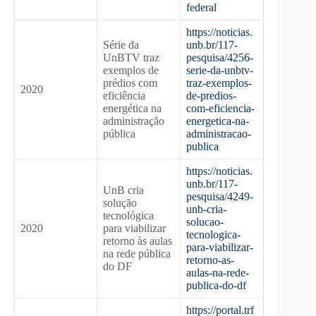
federal
https://noticias.
Série da
unb.br/117-
UnBTV traz
pesquisa/4256-
exemplos de
serie-da-unbtv-
prédios com
traz-exemplos-
2020
eficiência
de-predios-
energética na
com-eficiencia-
administração
energetica-na-
pública
administracao-
publica
https://noticias.
unb.br/117-
UnB cria
pesquisa/4249-
solução
unb-cria-
tecnológica
solucao-
2020
para viabilizar
tecnologica-
retorno às aulas
para-viabilizar-
na rede pública
retorno-as-
do DF
aulas-na-rede-
publica-do-df
https://portal.trf