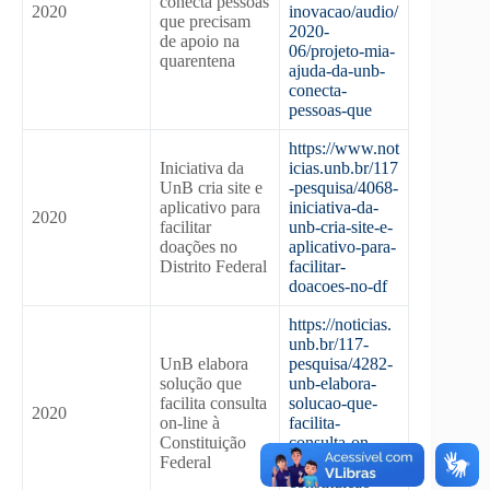
conecta pessoas
2020
inovacao/audio/
que precisam
2020-
de apoio na
06/projeto-mia-
quarentena
ajuda-da-unb-
conecta-
pessoas-que
https://www.not
Iniciativa da
icias.unb.br/117
UnB cria site e
-pesquisa/4068-
aplicativo para
iniciativa-da-
2020
facilitar
unb-cria-site-e-
doações no
aplicativo-para-
Distrito Federal
facilitar-
doacoes-no-df
https://noticias.
unb.br/117-
UnB elabora
pesquisa/4282-
solução que
unb-elabora-
facilita consulta
solucao-que-
2020
on-line à
facilita-
Constituição
consulta-on-
Federal
line-a-
constituicao-