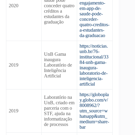
saúde pode
engajamento-
2020
conceder quatro
em-app-de-
créditos a
saude-pode-
estudantes da
conceder-
graduação
quatro-creditos-
a-estudantes-
da-graduacao
https://noticias.
unb.br/76-
UnB Gama
institucional/33
inaugura
84-unb-gama-
2019
Laboratório de
inaugura-
Inteligência
laboratorio-de-
Artificial
inteligencia-
artificial
https://globopla
Laboratório na
y.globo.com/v/
UnB, criado em
8008962/?
parceria com o
2019
utm_source=w
STF, ajuda na
hatsapp&utm_
informatização
medium=share-
de processos
bar