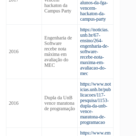
alunos-da-fga-
hackaton da
vencem-
Campus Party
hackaton-da-
campus-party
https://noticias.
unb.br/67-
Engenharia de
ensino/264-
Software
engenharia-de-
recebe nota
2016
software-
máxima em
recebe-nota-
avaliação do
maxima-em-
MEC
avaliacao-do-
mec
https://www.not
icias.unb.br/pub
licacoes/117-
Dupla da UnB
pesquisa/1153-
2016
vence maratona
dupla-da-unb-
de programação
vence-
maratona-de-
programacao
https://www.em