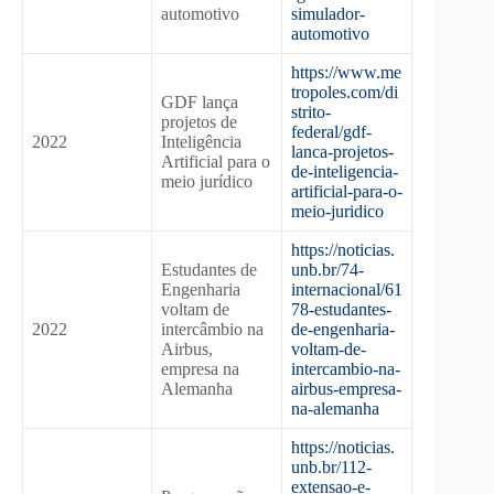
automotivo
simulador-
automotivo
https://www.me
tropoles.com/di
GDF lança
strito-
projetos de
federal/gdf-
2022
Inteligência
lanca-projetos-
Artificial para o
de-inteligencia-
meio jurídico
artificial-para-o-
meio-juridico
https://noticias.
Estudantes de
unb.br/74-
Engenharia
internacional/61
voltam de
78-estudantes-
2022
intercâmbio na
de-engenharia-
Airbus,
voltam-de-
empresa na
intercambio-na-
Alemanha
airbus-empresa-
na-alemanha
https://noticias.
unb.br/112-
extensao-e-