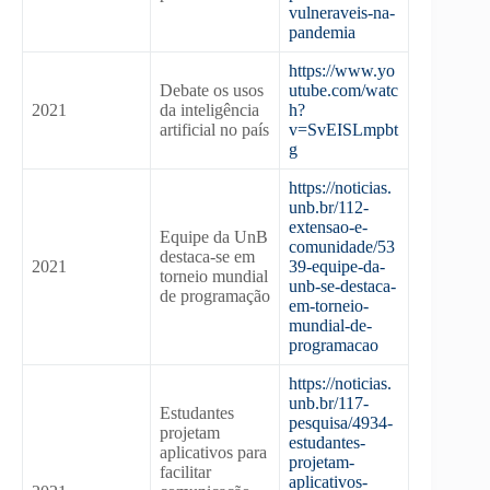
vulneraveis-na-
pandemia
https://www.yo
Debate os usos
utube.com/watc
2021
da inteligência
h?
artificial no país
v=SvEISLmpbt
g
https://noticias.
unb.br/112-
extensao-e-
Equipe da UnB
comunidade/53
destaca-se em
2021
39-equipe-da-
torneio mundial
unb-se-destaca-
de programação
em-torneio-
mundial-de-
programacao
https://noticias.
unb.br/117-
Estudantes
pesquisa/4934-
projetam
estudantes-
aplicativos para
projetam-
facilitar
aplicativos-