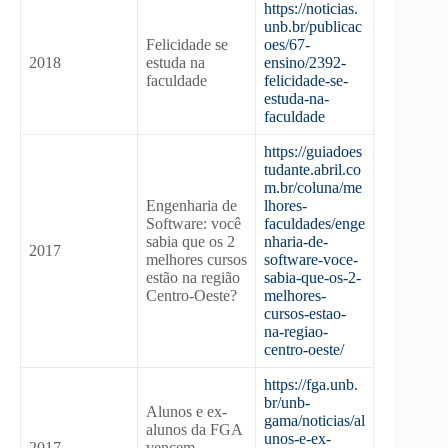
https://noticias.
unb.br/publicac
Felicidade se
oes/67-
2018
estuda na
ensino/2392-
faculdade
felicidade-se-
estuda-na-
faculdade
https://guiadoes
tudante.abril.co
m.br/coluna/me
Engenharia de
lhores-
Software: você
faculdades/enge
sabia que os 2
nharia-de-
2017
melhores cursos
software-voce-
estão na região
sabia-que-os-2-
Centro-Oeste?
melhores-
cursos-estao-
na-regiao-
centro-oeste/
https://fga.unb.
br/unb-
Alunos e ex-
gama/noticias/al
alunos da FGA
unos-e-ex-
2017
vencem