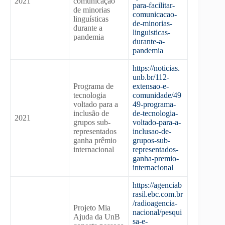
2021
comunicação
para-facilitar-
de minorias
comunicacao-
linguísticas
de-minorias-
durante a
linguisticas-
pandemia
durante-a-
pandemia
https://noticias.
unb.br/112-
Programa de
extensao-e-
tecnologia
comunidade/49
voltado para a
49-programa-
inclusão de
de-tecnologia-
2021
grupos sub-
voltado-para-a-
representados
inclusao-de-
ganha prêmio
grupos-sub-
internacional
representados-
ganha-premio-
internacional
https://agenciab
rasil.ebc.com.br
/radioagencia-
Projeto Mia
nacional/pesqui
Ajuda da UnB
sa-e-