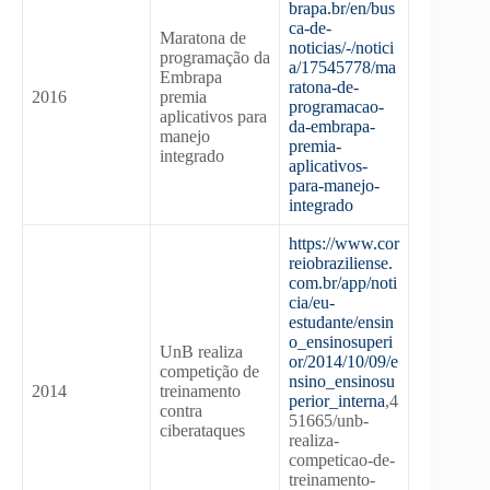
brapa.br/en/bus
ca-de-
Maratona de
noticias/-/notici
programação da
a/17545778/ma
Embrapa
ratona-de-
2016
premia
programacao-
aplicativos para
da-embrapa-
manejo
premia-
integrado
aplicativos-
para-manejo-
integrado
https://www.cor
reiobraziliense.
com.br/app/noti
cia/eu-
estudante/ensin
o_ensinosuperi
UnB realiza
or/2014/10/09/e
competição de
nsino_ensinosu
2014
treinamento
perior_interna
,4
contra
51665/unb-
ciberataques
realiza-
competicao-de-
treinamento-