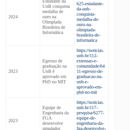
Estudante da
625-estudante-
UnB conquista
da-unb-
medalha de
conquista-
2024
ouro na
medalha-de-
Olimpíada
ouro-na-
Brasileira de
olimpiada-
Informática
brasileira-de-
informatica
https://noticias.
unb.br/112-
Egresso de
extensao-e-
graduação na
comunidade/64
2023
UnB é
11-egresso-de-
aprovado em
graduacao-na-
PhD no MIT
unb-e-
aprovado-em-
phd-no-mit
https://noticias.
Equipe de
unb.br/117-
Engenharia da
pesquisa/6277-
FGA
equipe-de-
2023
desenvolve
engenharia-da-
simulador
fga-desenvolve-